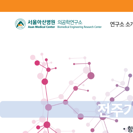
연구소 소
전주기의
전주기